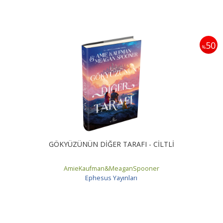
50
%
GÖKYÜZÜNÜN DİĞER TARAFI - CİLTLİ
AmieKaufman&MeaganSpooner
Ephesus Yayınları