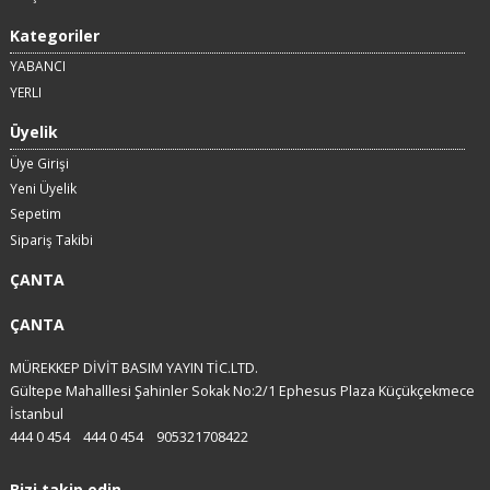
Kategoriler
YABANCI
YERLI
Üyelik
Üye Girişi
Yeni Üyelik
Sepetim
Sipariş Takibi
ÇANTA
ÇANTA
MÜREKKEP DİVİT BASIM YAYIN TİC.LTD.
Gültepe Mahalllesi Şahinler Sokak No:2/1 Ephesus Plaza Küçükçekmece
İstanbul
444 0 454
444 0 454
905321708422
Bizi takip edin