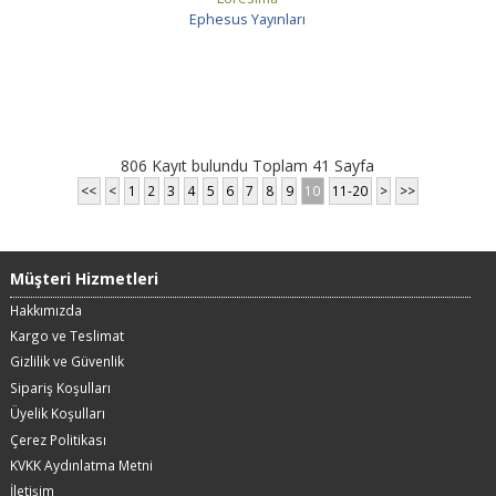
Ephesus Yayınları
806 Kayıt bulundu Toplam 41 Sayfa
<<
<
1
2
3
4
5
6
7
8
9
10
11-20
>
>>
Müşteri Hizmetleri
Hakkımızda
Kargo ve Teslimat
Gizlilik ve Güvenlik
Sipariş Koşulları
Üyelik Koşulları
Çerez Politikası
KVKK Aydınlatma Metni
İletişim