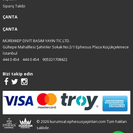
Sipariş Takibi
ÇANTA
ÇANTA
MÜREKKEP DİVİT BASIM YAYIN TİC.LTD.
Gültepe Mahalllesi Şahinler Sokak No:2/1 Ephesus Plaza Küçükçekmece
İstanbul
444 0 454
444 0 454
905321708422
Bizi takip edin
© 2026 kurumsal.ephesusyayinlari.com Tüm hakları
saklıdır.