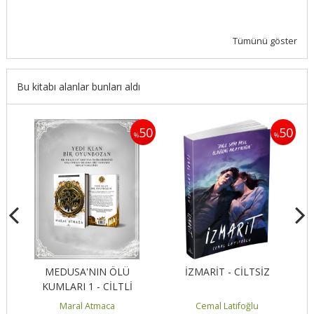
Tümünü göster
Bu kitabı alanlar bunları aldı
50
50
50
%
%
:
MEDUSA'NIN ÖLÜ
İZMARİT - CİLTSİZ
KUMLARI 1 - CİLTLİ
Maral Atmaca
Cemal Latifoğlu