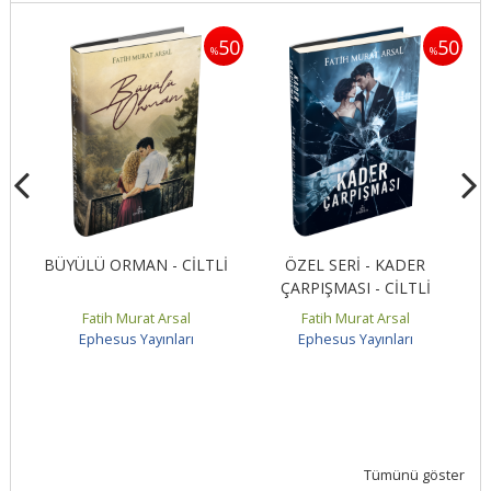
50
50
50
%
%
İZ
BÜYÜLÜ ORMAN - CİLTLİ
ÖZEL SERİ - KADER
ÇARPIŞMASI - CİLTLİ
Fatih Murat Arsal
Fatih Murat Arsal
Ephesus Yayınları
Ephesus Yayınları
Tümünü göster