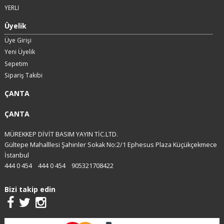
YERLI
Üyelik
Üye Girişi
Yeni Üyelik
Sepetim
Sipariş Takibi
ÇANTA
ÇANTA
MÜREKKEP DİVİT BASIM YAYIN TİC.LTD.
Gültepe Mahalllesi Şahinler Sokak No:2/1 Ephesus Plaza Küçükçekmece
İstanbul
444 0 454
444 0 454
905321708422
Bizi takip edin