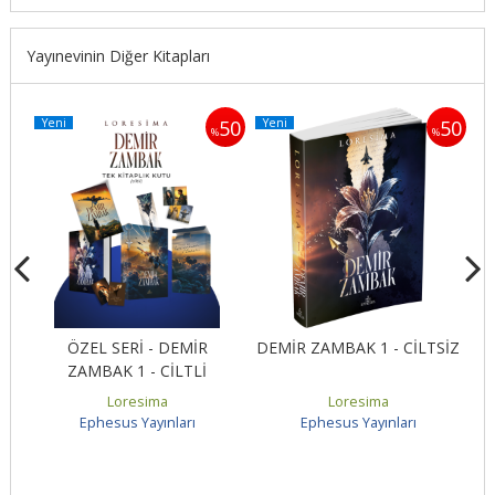
Yayınevinin Diğer Kitapları
Yeni
Yeni
Y
50
50
50
%
%
ÖZEL SERİ - DEMİR
DEMİR ZAMBAK 1 - CİLTSİZ
ZAMBAK 1 - CİLTLİ
Loresima
Loresima
Ephesus Yayınları
Ephesus Yayınları