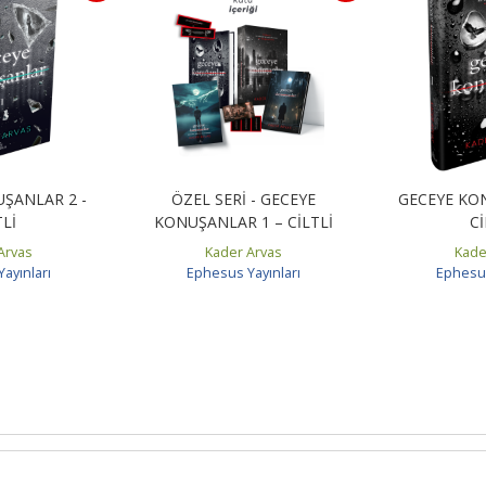
ŞANLAR 2 -
ÖZEL SERİ - GECEYE
GECEYE KO
TLİ
KONUŞANLAR 1 – CİLTLİ
Cİ
Arvas
Kader Arvas
Kade
ayınları
Ephesus Yayınları
Ephesus