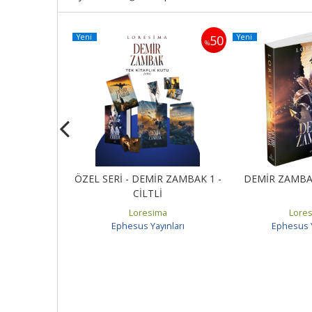
Yeni
Yeni
50
50
%
%
R ZAMBAK 1 -
ÖZEL SERİ - DEMİR ZAMBAK 1 -
DEMİR ZAMBAK
MALI
CİLTLİ
ma
Loresima
Lore
ınları
Ephesus Yayınları
Ephesus Y