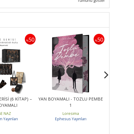
Tümünü göster
50
50
%
%
İSİ (6 KİTAP) –
YAN BOYAMALI - TOZLU PEMBE
YAN BOY
OYAMALI
1
PEŞİNDE
E NAZ
Loresima
E
n Yayınları
Ephesus Yayınları
Guard