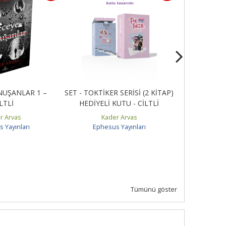
NUŞANLAR 1 –
SET - TOKTİKER SERİSİ (2 KİTAP)
ÖZEL SERİ -
LTLİ
HEDİYELİ KUTU - CİLTLİ
r Arvas
Kader Arvas
Ka
 Yayınları
Ephesus Yayınları
Ephes
Tümünü göster