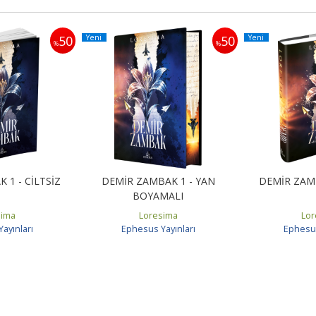
Yeni
Yeni
50
50
%
%
 1 - CİLTSİZ
DEMİR ZAMBAK 1 - YAN
DEMİR ZAMB
BOYAMALI
sima
Loresima
Lor
ayınları
Ephesus Yayınları
Ephesus