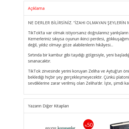
Açıklama
NE DERLER BİLİRSİNİZ. “İZAHI OLMAYAN ŞEYLERİN 
TikTok’ta var olmak istiyorsanız doğrularınız yanlışları
Kemerleriniz sıkıysa oyunun ikinci perdesi, gökkuşağım
değil, yıldız olmayı göze alabilenlerin hikâyesi...
Sırtında bir kambur gibi taşıdığı gölgesiyle, yeni başl
sınanacaktır.
TikTok zirvesinde yerini koruyan Zeliha ve Aytuğ’un ön
beklediği hiçbir şey gerçekleşmeyecektir. Çünkü platoni
sevdiklerine zarar verilmiş olan Zeliha’dır. İşte, şimdi
Yazarın Diğer Kitapları
50
50
%
%