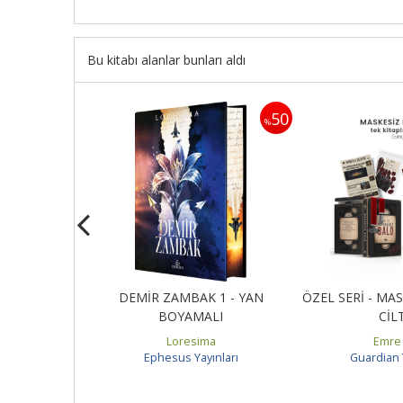
Bu kitabı alanlar bunları aldı
50
50
%
%
 - CİLTLİ
DEMİR ZAMBAK 1 - YAN
ÖZEL SERİ - MAS
BOYAMALI
CİL
ül
Loresima
Emre
ınları
Ephesus Yayınları
Guardian Y