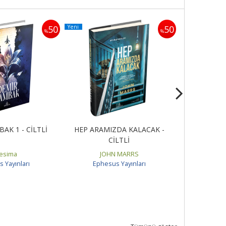
Yeni
50
50
%
%
AK 1 - CİLTLİ
HEP ARAMIZDA KALACAK -
SET - GEC
CİLTLİ
SERİSİ (2
esima
JOHN MARRS
Ka
 Yayınları
Ephesus Yayınları
Ephes