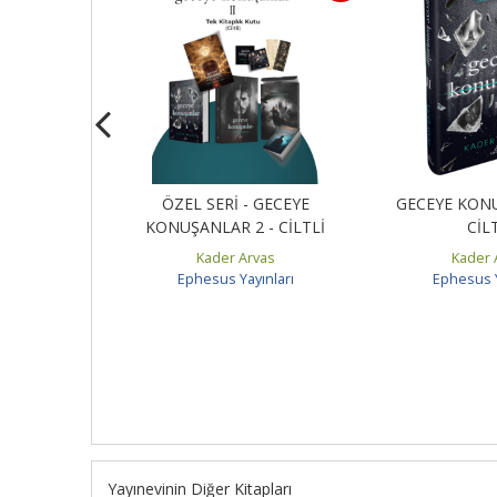
KONUŞANLAR
ÖZEL SERİ - GECEYE
GECEYE KONU
) - CİLTLİ
KONUŞANLAR 2 - CİLTLİ
CİL
vas
Kader Arvas
Kader 
ınları
Ephesus Yayınları
Ephesus Y
Yayınevinin Diğer Kitapları