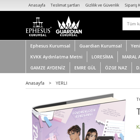
Anasayfa
Teslimat şartları
Gizlilik ve Güvenlik
Sipariş K
Ephesus Kurumsal
Guardian Kurumsal
Yeni
KVKK Aydınlatma Metni
LORESİMA
MARAL 
GAMZE AYDENİZ
EMRE GÜL
ÖZGE NAZ
D
Anasayfa
>
YERLI
T
K