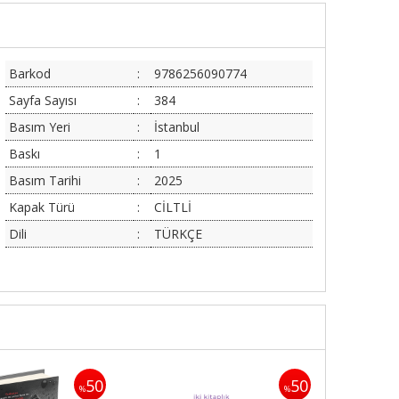
Barkod
:
9786256090774
Sayfa Sayısı
:
384
Basım Yeri
:
İstanbul
Baskı
:
1
Basım Tarihi
:
2025
Kapak Türü
:
CİLTLİ
Dili
:
TÜRKÇE
50
50
%
%