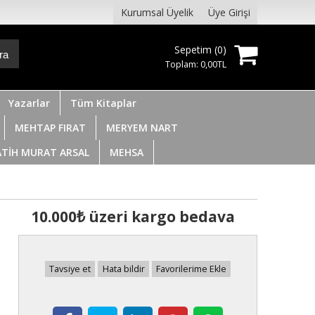
Kurumsal Üyelik
Üye Girişi
Sepetim (
0
)
ra
Toplam:
0
,00
TL
Yazarlar
Tüm Kitaplar
MEHTAP FIRAT
MERYEM NART
ATİH MURAT ARSAL
MEHSA
10.000₺ üzeri kargo bedava
Tavsiye et
Hata bildir
Favorilerime Ekle