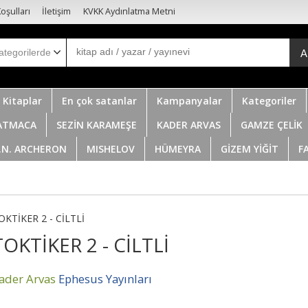
oşulları
İletişim
KVKK Aydınlatma Metni
A
 Kitaplar
En çok satanlar
Kampanyalar
Kategoriler
ATMACA
SEZİN KARAMEŞE
KADER ARVAS
GAMZE ÇELİK
.N. ARCHERON
MISHELOV
HÜMEYRA
GİZEM YİĞİT
F
OKTİKER 2 - CİLTLİ
TOKTİKER 2 - CİLTLİ
ader Arvas
Ephesus Yayınları