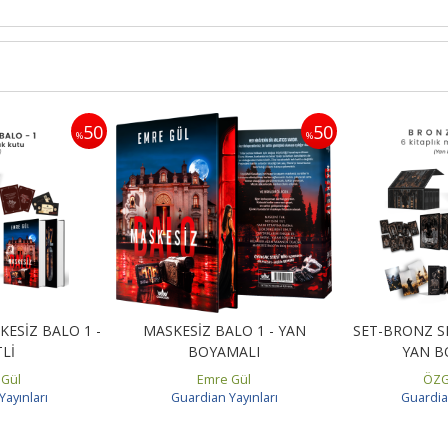
50
50
%
%
KESİZ BALO 1 -
MASKESİZ BALO 1 - YAN
SET-BRONZ SER
TLİ
BOYAMALI
YAN B
 Gül
Emre Gül
ÖZG
ayınları
Guardian Yayınları
Guardia