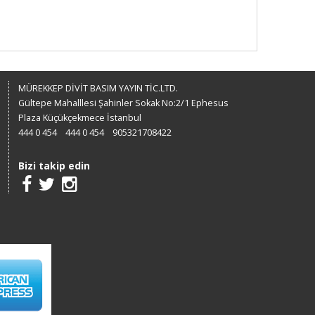
MÜREKKEP DİVİT BASIM YAYIN TİC.LTD.
Gültepe Mahalllesi Şahinler Sokak No:2/1 Ephesus
Plaza Küçükçekmece İstanbul
444 0 454
444 0 454
905321708422
Bizi takip edin