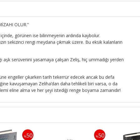
MİZAHI OLUR.”
n içinde, görünen ise bilinmeyenin ardında kaybolur.
ızın sekizinci rengi meydana çıkmak üzere. Bu eksik kalanların
adığı aşk serüvenini yasamaya çalışan Zeliş, hiç ummadığı yerden
üne engeller çıkarken tarih tekerrür edecek ancak bu defa
ğine kavuşamayan Zeliha’dan daha tehlikeli biri varsa, o da
 kalemi eline alma ve her şeyi istediği renge boyama zamanıdır!
50
50
%
%