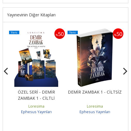
Yayınevinin Diğer Kitapları
Yeni
Yeni
Y
50
50
50
%
%
ÖZEL SERİ - DEMİR
DEMİR ZAMBAK 1 - CİLTSİZ
ZAMBAK 1 - CİLTLİ
Loresima
Loresima
Ephesus Yayınları
Ephesus Yayınları