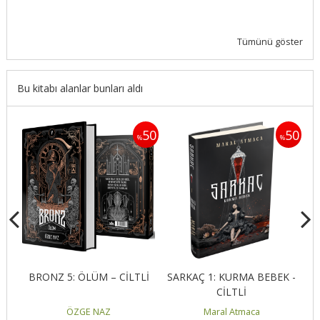
Tümünü göster
Bu kitabı alanlar bunları aldı
50
50
50
%
%
BRONZ 5: ÖLÜM – CİLTLİ
SARKAÇ 1: KURMA BEBEK -
CİLTLİ
ÖZGE NAZ
Maral Atmaca