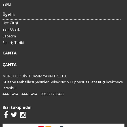
YERLI
Üyelik
Üye Girişi
Yeni Üyelik
Sepetim
Sipariş Takibi
ÇANTA
ÇANTA
MÜREKKEP DİVİT BASIM YAYIN TİC.LTD.
Gültepe Mahalllesi Şahinler Sokak No:2/1 Ephesus Plaza Küçükçekmece
İstanbul
444 0 454
444 0 454
905321708422
Bizi takip edin