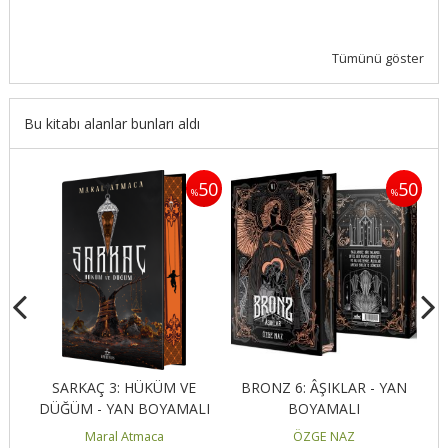
Tümünü göster
Bu kitabı alanlar bunları aldı
50
50
50
%
%
SARKAÇ 3: HÜKÜM VE
BRONZ 6: ÂŞIKLAR - YAN
DÜĞÜM - YAN BOYAMALI
BOYAMALI
Maral Atmaca
ÖZGE NAZ