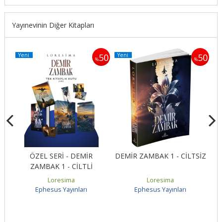
Yayınevinin Diğer Kitapları
Yeni
Yeni
Y
50
50
50
%
%
ÖZEL SERİ - DEMİR
DEMİR ZAMBAK 1 - CİLTSİZ
ZAMBAK 1 - CİLTLİ
Loresima
Loresima
Ephesus Yayınları
Ephesus Yayınları