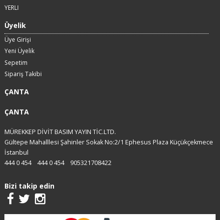
YERLI
Üyelik
Üye Girişi
Yeni Üyelik
Sepetim
Sipariş Takibi
ÇANTA
ÇANTA
MÜREKKEP DİVİT BASIM YAYIN TİC.LTD.
Gültepe Mahalllesi Şahinler Sokak No:2/1 Ephesus Plaza Küçükçekmece
İstanbul
444 0 454
444 0 454
905321708422
Bizi takip edin